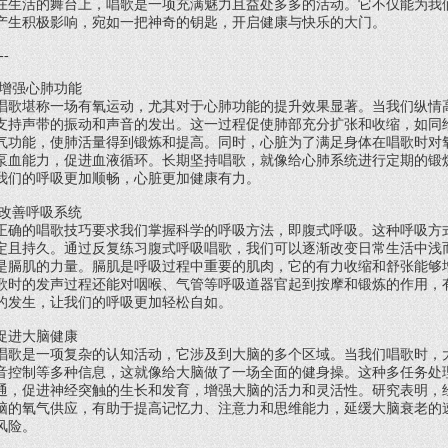
在生活的舞台上，唱歌是一项充满魅力且益处多多的活动。它不仅能为我
产生积极影响，宛如一把神奇的钥匙，开启健康与快乐的大门。
--
增强心肺功能
唱歌堪称一场有氧运动，尤其对于心肺功能的提升效果显著。当我们纵情
支持声带的振动和声音的发出。这一过程促使肺部充分扩张和收缩，如同
气功能，使肺活量得到锻炼和提高。同时，心脏为了满足身体在唱歌时对
泵血能力，促进血液循环。长期坚持唱歌，就像给心肺系统进行定期的锻
我们的呼吸更加顺畅，心脏更加健康有力。
改善呼吸系统
正确的唱歌技巧要求我们掌握科学的呼吸方法，即腹式呼吸。这种呼吸方
定且持久。通过反复练习腹式呼吸唱歌，我们可以逐渐改变日常生活中浅
是膈肌的力量。膈肌是呼吸过程中重要的肌肉，它的有力收缩和舒张能够
歌时的发声过程还能对咽喉、气管等呼吸道器官起到按摩和锻炼的作用，
的发生，让我们的呼吸更加轻松自如。
促进大脑健康
唱歌是一项复杂的认知活动，它涉及到大脑的多个区域。当我们唱歌时，
音控制等多种信息，这就像给大脑做了一场全面的健身操。这种多任务处
通，促进神经突触的生长和发育，增强大脑的活力和灵活性。研究表明，
脑的氧气供应，有助于提高记忆力、注意力和思维能力，延缓大脑衰老的
风险。