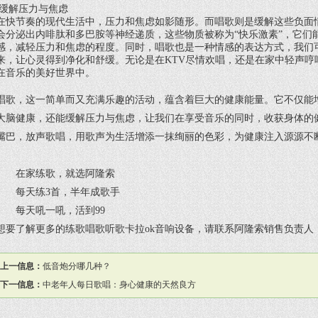
缓解压力与焦虑
在快节奏的现代生活中，压力和焦虑如影随形。而唱歌则是缓解这些负面
会分泌出内啡肽和多巴胺等神经递质，这些物质被称为“快乐激素”，它们
感，减轻压力和焦虑的程度。同时，唱歌也是一种情感的表达方式，我们
来，让心灵得到净化和舒缓。无论是在KTV尽情欢唱，还是在家中轻声哼
在音乐的美好世界中。
唱歌，这一简单而又充满乐趣的活动，蕴含着巨大的健康能量。它不仅能
大脑健康，还能缓解压力与焦虑，让我们在享受音乐的同时，收获身体的
嘴巴，放声歌唱，用歌声为生活增添一抹绚丽的色彩，为健康注入源源不
在家练歌，就选阿隆索
每天练3首，半年成歌手
每天吼一吼，活到99
想要了解更多的
练歌唱歌听歌卡拉ok音响设备
，请联系阿隆索销售负责人：冯飞
上一信息：
低音炮分哪几种？
下一信息：
中老年人每日歌唱：身心健康的天然良方