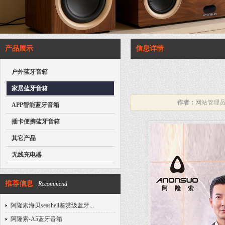
产品展示
信息详情
户外蓝牙音箱
家居蓝牙音箱
作者：
网站管理
APP智能蓝牙音箱
插卡便携蓝牙音箱
其它产品
无线充电器
推荐信息
Recommend
阿隆索海贝seashell鉴赏级蓝牙...
阿隆索-A5蓝牙音箱