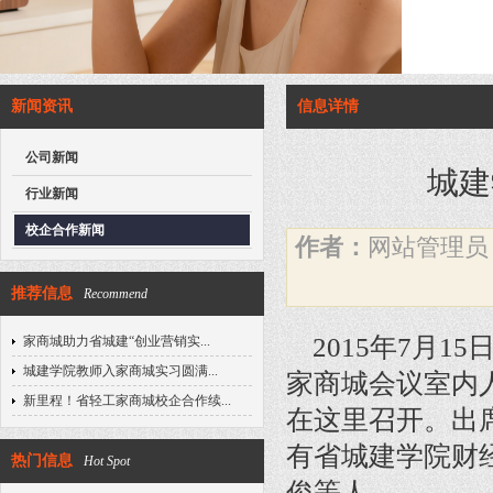
新闻资讯
信息详情
公司新闻
城建
行业新闻
校企合作新闻
作者：
网站管理
推荐信息
Recommend
2015年7月1
家商城助力省城建“创业营销实...
城建学院教师入家商城实习圆满...
家商城会议室内
新里程！省轻工家商城校企合作续...
在这里召开。出
有省城建学院财
热门信息
Hot Spot
俊等人。